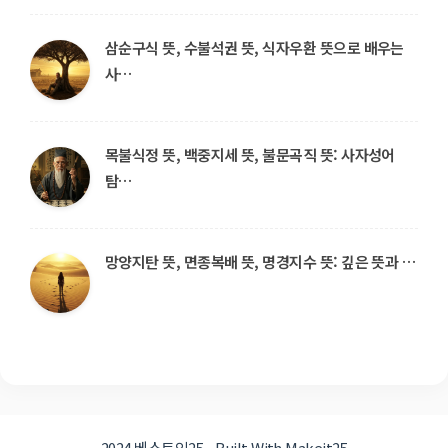
삼순구식 뜻, 수불석권 뜻, 식자우환 뜻으로 배우는
사…
목불식정 뜻, 백중지세 뜻, 불문곡직 뜻: 사자성어
탐…
망양지탄 뜻, 면종복배 뜻, 명경지수 뜻: 깊은 뜻과 …
2024 베스트잇25 • Built With Makeit25