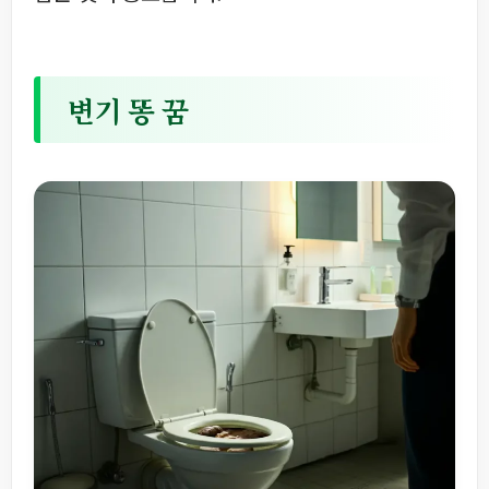
변기 똥 꿈