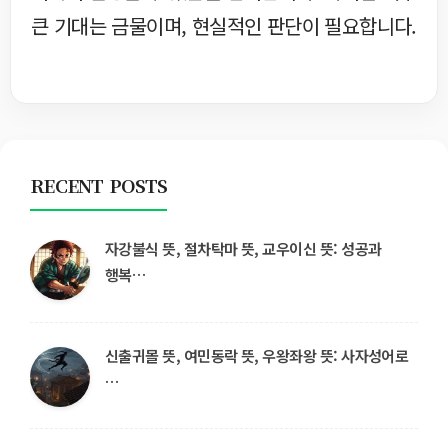
큰 기대는 금물이며, 현실적인 판단이 필요합니다.
RECENT POSTS
자강불식 뜻, 절차탁마 뜻, 교우이신 뜻: 성공과
행복…
신출귀몰 뜻, 여민동락 뜻, 우왕좌왕 뜻: 사자성어로
…