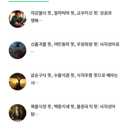
자강불식 뜻, 절차탁마 뜻, 교우이신 뜻: 성공과
행복…
신출귀몰 뜻, 여민동락 뜻, 우왕좌왕 뜻: 사자성어로
…
삼순구식 뜻, 수불석권 뜻, 식자우환 뜻으로 배우는
사…
목불식정 뜻, 백중지세 뜻, 불문곡직 뜻: 사자성어
탐…