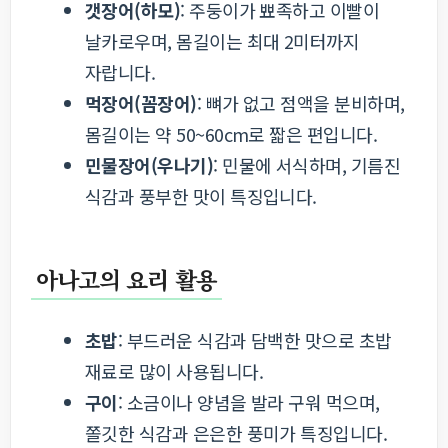
갯장어(하모)
: 주둥이가 뾰족하고 이빨이
날카로우며, 몸길이는 최대 2미터까지
자랍니다.
먹장어(꼼장어)
: 뼈가 없고 점액을 분비하며,
몸길이는 약 50~60cm로 짧은 편입니다.
민물장어(우나기)
: 민물에 서식하며, 기름진
식감과 풍부한 맛이 특징입니다.
아나고의 요리 활용
초밥
: 부드러운 식감과 담백한 맛으로 초밥
재료로 많이 사용됩니다.
구이
: 소금이나 양념을 발라 구워 먹으며,
쫄깃한 식감과 은은한 풍미가 특징입니다.