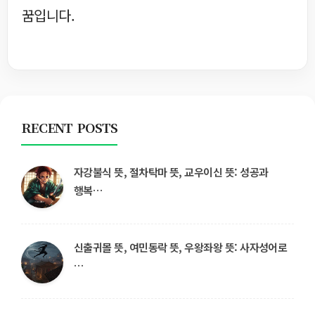
꿈입니다.
RECENT POSTS
자강불식 뜻, 절차탁마 뜻, 교우이신 뜻: 성공과
행복…
신출귀몰 뜻, 여민동락 뜻, 우왕좌왕 뜻: 사자성어로
…