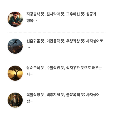
자강불식 뜻, 절차탁마 뜻, 교우이신 뜻: 성공과
행복…
신출귀몰 뜻, 여민동락 뜻, 우왕좌왕 뜻: 사자성어로
…
삼순구식 뜻, 수불석권 뜻, 식자우환 뜻으로 배우는
사…
목불식정 뜻, 백중지세 뜻, 불문곡직 뜻: 사자성어
탐…